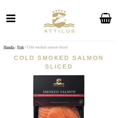
HANDLA
Kaviar
Fisk
Tillbehör
Handla
/
Fish
/ Cold smoked salmon sliced
OM OSS
The Attilus Way
COLD SMOKED SALMON
Vårt fiskeri
SLICED
Våra produkter
Kvalitetssäkrad
Hållbarhet
NYHETER
UPPTÄCK