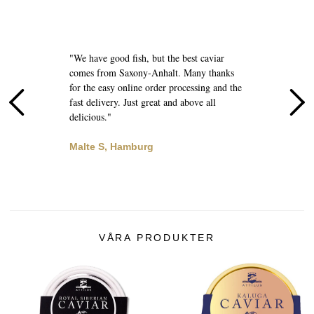
e
"We have good fish, but the best caviar
comes from Saxony-Anhalt. Many thanks
"
for the easy online order processing and the
d
l
fast delivery. Just great and above all
q
delicious."
B
Malte S, Hamburg
VÅRA PRODUKTER