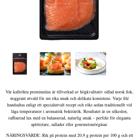
Kaviarens historia
Provsmakningsguide
Klassifiering av kaviar
Att skapa kaviar
Certifiering
RECEPT
EVENEMANG
Bröllop
Vår kallrökta premiumlax är tillverkad av högkvalitativ odlad norsk fisk,
noggrant utvald för sin rika smak och delikata konsistens. Varje filé
Företagsevenemang
handsaltas enligt ett specialutvalt recept och röks sedan traditionellt vid
låga temperaturer i aromatisk bokträrök. Resultatet är en silkeslen,
KONTO
raffinerad lax med en balanserad, naturlig smak – perfekt för eleganta
KONTAKT
aptitretare, sallader eller gourmetsmörgåsar.
NÄRINGSVÄRDE: Rik på protein med 20,9 g protein per 100 g och ett
SV