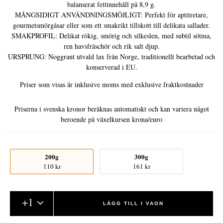
balanserat fettinnehåll på 8,9 g.
MÅNGSIDIGT ANVÄNDNINGSMÖJLIGT: Perfekt för aptitretare,
gourmetsmörgåsar eller som ett smakrikt tillskott till delikata sallader.
SMAKPROFIL: Delikat rökig, smörig och silkeslen, med subtil sötma,
ren havsfräschör och rik salt djup.
URSPRUNG: Noggrant utvald lax från Norge, traditionellt bearbetad och
konserverad i EU.
Priser som visas är inklusive moms med exklusive fraktkostnader
Priserna i svenska kronor beräknas automatiskt och kan variera något
beroende på växelkursen krona/euro
200g
300g
110 kr
161 kr
+
1
LÄGG TILL I VAGN