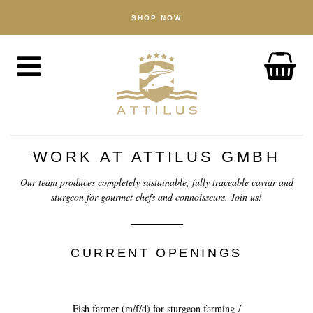
SHOP NOW
HANDLA
Kaviar
Fisk
Tillbehör
OM OSS
The Attilus Way
WORK AT ATTILUS GMBH
Vårt fiskeri
Our team produces completely sustainable, fully traceable caviar and
sturgeon for gourmet chefs and connoisseurs. Join us!
Våra produkter
Kvalitetssäkrad
Hållbarhet
CURRENT OPENINGS
NYHETER
Fish farmer (m/f/d) for sturgeon farming /
UPPTÄCK