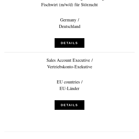
Fischwirt (m/w/d) für Störzucht
Kaviarens historia
Provsmakningsguide
Germany /
Deutschland
Klassifiering av kaviar
Att skapa kaviar
DETAILS
Certifiering
Sales Account Executive /
Vertriebskonto-Exekutive
RECEPT
EVENEMANG
EU countries /
EU-Länder
Bröllop
Företagsevenemang
DETAILS
KONTO
KONTAKT
SV