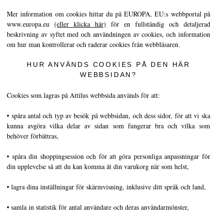
Kaviarens historia
Mer information om cookies hittar du på EUROPA, EU:s webbportal på
www.europa.eu
(eller klicka här)
för en fullständig och detaljerad
Provsmakningsguide
beskrivning av syftet med och användningen av cookies, och information
om hur man kontrollerar och raderar cookies från webbläsaren.
Klassifiering av kaviar
Att skapa kaviar
HUR ANVÄNDS COOKIES PÅ DEN HÄR
WEBBSIDAN?
Certifiering
Cookies som lagras på Attilus webbsida används för att:
RECEPT
• spåra antal och typ av besök på webbsidan, och dess sidor, för att vi ska
EVENEMANG
kunna avgöra vilka delar av sidan som fungerar bra och vilka som
behöver förbättras,
Bröllop
Företagsevenemang
• spåra din shoppingsession och för att göra personliga anpassningar för
din upplevelse så att du kan komma åt din varukorg när som helst,
KONTO
• lagra dina inställningar för skärmvisning, inklusive ditt språk och land,
KONTAKT
• samla in statistik för antal användare och deras användarmönster,
SV