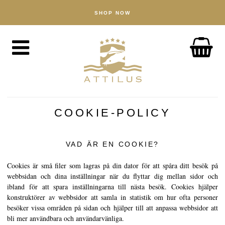
SHOP NOW
HANDLA
Kaviar
Fisk
Tillbehör
OM OSS
The Attilus Way
COOKIE-POLICY
Vårt fiskeri
Våra produkter
VAD ÄR EN COOKIE?
Kvalitetssäkrad
Cookies är små filer som lagras på din dator för att spåra ditt besök på
webbsidan och dina inställningar när du flyttar dig mellan sidor och
Hållbarhet
ibland för att spara inställningarna till nästa besök. Cookies hjälper
konstruktörer av webbsidor att samla in statistik om hur ofta personer
NYHETER
besöker vissa områden på sidan och hjälper till att anpassa webbsidor att
bli mer användbara och användarvänliga.
UPPTÄCK