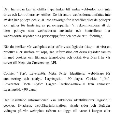
Den har sidan kan innehålla hyperlänkar till andra webbsidor som inte
drivs och kontrolleras av Attilus. De här andra webbsidorna omfattas inte
av den här policyn och vi är inte ansvariga för innehållet eller de policyer
som gäller för hantering av personuppgifter. Vi rekommenderar att du
läser policyn som webbsidorna använder och kontrollerar hur
webbsidorna skyddar dina personuppgifter och om de är tillförlitliga.
När du besöker vår webbplats eller utför vissa åtgärder (såsom att visa en
produkt eller slutföra ett köp), kan information om dessa åtgärder samlas
in med cookies och liknande teknologier och också överföras från vår
server till Meta via Conversions API.
Cookie: `_fbp`. Leverantör: Meta. Syfte: Identifierar webbläsare för
annonsering och analys. Lagringstid: ~90 dagar. Cookie: `_fbc`.
Leverantör: Meta. Syfte: Lagrar Facebook-klick-ID från annonser.
Lagringstid: ~90 dagar.
Den insamlade informationen kan inkludera identifikatorer lagrade i
cookies, IP-adress, webbläsarinformation, visade sidor och åtgärder
vidtagna på vår webbplats (såsom att lägga till varor i korgen eller