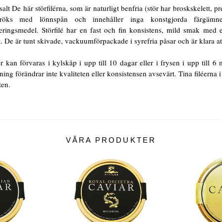
, salt De här störfilérna, som är naturligt benfria (stör har broskskelett, p
 röks med lönnspån och innehåller inga konstgjorda färgämne
eringsmedel. Störfilé har en fast och fin konsistens, mild smak med 
. De är tunt skivade, vackuumförpackade i syrefria påsar och är klara att
r kan förvaras i kylskåp i upp till 10 dagar eller i frysen i upp till 6
ing förändrar inte kvaliteten eller konsistensen avsevärt. Tina filéerna 
tten.
VÅRA PRODUKTER