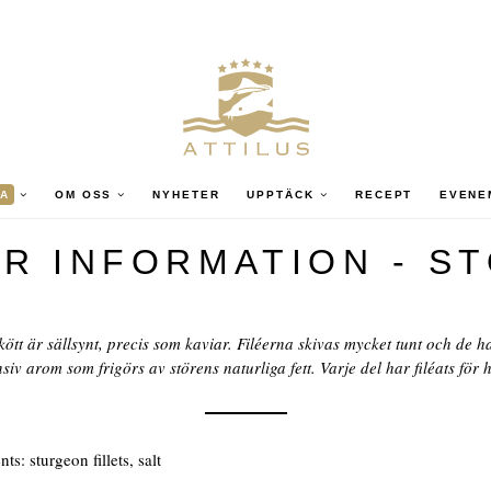
A
OM OSS
NYHETER
UPPTÄCK
RECEPT
EVENE
R INFORMATION - S
kött är sällsynt, precis som kaviar. Filéerna skivas mycket tunt och de h
nsiv arom som frigörs av störens naturliga fett. Varje del har filéats för 
ts: sturgeon fillets, salt