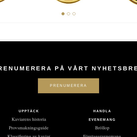
RENUMERERA PÅ VÅRT NYHETSBR
UPPTÄCK
HANDLA
Kaviarens historia
EVENEMANG
Provsmakningsguide
Bröllop
Klassifiering av kaviar
Företagsevenemang