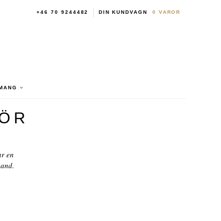
+46 70 9244482
DIN KUNDVAGN
0
VAROR
MANG
TÖR
ar en
hand.