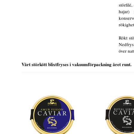
störfilé
hajar)
konserv
rökighet
Rökt stö
Nedfrysn
över na
Vårt störkött blixtfryses i vakuumförpackning året runt.