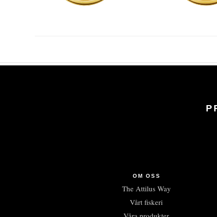
P
OM OSS
The Attilus Way
Vårt fiskeri
Våra produkter