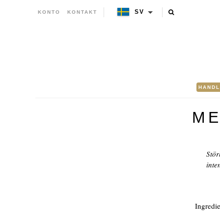
SV
KONTO
KONTAKT
HANDL
ME
Stör
inte
Ingredien