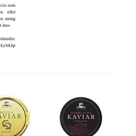
recis som
n eller
en aning
 ätas.
 månader.
i kylskåp